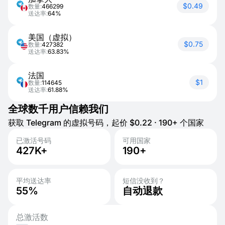
$0.49
数量:
466299
送达率:
64%
美国（虚拟）
$0.75
数量:
427382
送达率:
63.83%
法国
$1
数量:
114645
送达率:
61.88%
全球数千用户信赖我们
获取 Telegram 的虚拟号码，起价 $0.22 · 190+ 个国家
已激活号码
可用国家
427K+
190+
平均送达率
短信没收到？
55%
自动退款
总激活数