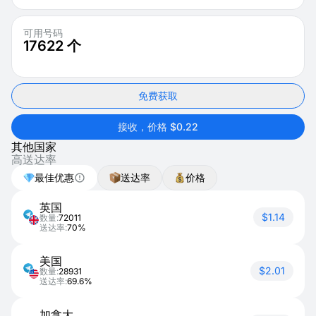
可用号码
17622
个
免费获取
接收，价格 $0.22
其他国家
高送达率
最佳优惠
送达率
价格
英国
$1.14
数量:
72011
送达率:
70%
美国
$2.01
数量:
28931
送达率:
69.6%
加拿大