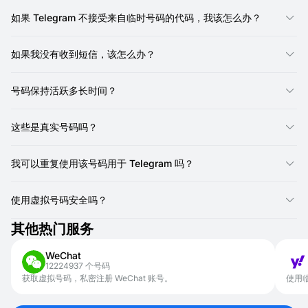
是的，您可以。SMSFAST允许您租用多个虚拟号码，这意味着您可
以为每个 Telegram 账户使用一个唯一的号码。
如果 Telegram 不接受来自临时号码的代码，我该怎么办？
首先，请仔细检查您是否准确地复制了SMSFAST账户中显示的短信
代码，并正确输入到 Telegram 中。同时，确保您使用的号码仍然
如果我没有收到短信，该怎么办？
有效且在有效期内。
有时网络传输可能会有轻微延迟。请等待一两分钟。
如果问题仍然存在，该号码可能已被 Telegram 标记。在这种情况
号码保持活跃多长时间？
下，我们建议简单地租用一个新的临时电话号码并重复注册过程。
请求重发：在 Telegram 界面上，查找重新发送代码的选项。这
通常会促使新的短信发送到您的号码。
一个号码用于短信验证的有效期最长为20分钟。这确保您有足够的
确保您正在主动查看您租用的特定虚拟号码的SMSFAST界面，
时间接收验证码并完成注册。
这些是真实号码吗？
因为短信将显示在那里。
是的，我们提供来自本地SIM卡的真实非VoIP号码。您可以用来在
如果尝试重发后代码仍未到达，该临时号码可能与特定服务存在兼
各种服务上注册。
我可以重复使用该号码用于 Telegram 吗？
容问题。我们建议取消当前号码（如果未收到短信，通常不会扣
费）并从SMSFAST租用一个新的临时号码。
不，通常不能重复使用同一个临时号码进行 Telegram 注册。它设
计用于一次性短信验证。如果您需要注册另一个账户，您将需要来
使用虚拟号码安全吗？
自新虚拟号码的新代码。
是的，它是安全的。将SMSFAST号码用于 Telegram 等服务可显著
其他热门服务
增强您的隐私和安全性。这使您可以避免暴露个人号码。
WeChat
12224937 个号码
获取虚拟号码，私密注册 WeChat 账号。
使用临