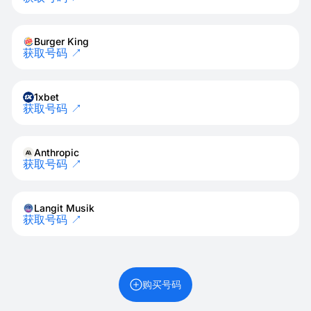
Burger King
获取号码
1xbet
获取号码
Anthropic
获取号码
Langit Musik
获取号码
购买号码