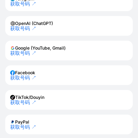
获取号码
OpenAI (ChatGPT)
获取号码
Google (YouTube, Gmail)
获取号码
Facebook
获取号码
TikTok/Douyin
获取号码
PayPal
获取号码