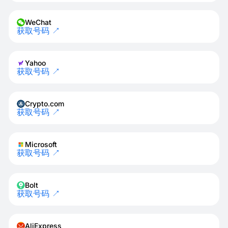
WeChat
获取号码
Yahoo
获取号码
Crypto.com
获取号码
Microsoft
获取号码
Bolt
获取号码
AliExpress