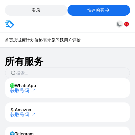
登录
快速购买
首页
忠诚度计划
价格表
常见问题
用户评价
所有服务
WhatsApp
获取号码
Amazon
获取号码
Telegram