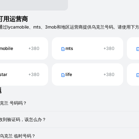
可用运营商
T 通过lycamobile、mts、3mob和地区运营商提供乌克兰号码。
mobile
+380
mts
+380
star
+380
life
+380
题
克兰 号码吗？
提供真实、一次性、非VOIP号码用于租用。您可以使用它们接收短信，就
收到验证码，该怎么办？
输可能会有轻微延迟。请等待一两分钟。
 乌克兰 临时号码？