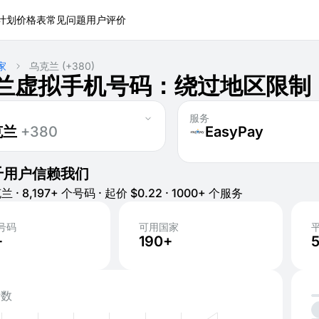
计划
价格表
常见问题
用户评价
家
乌克兰
(+380)
兰虚拟手机号码：绕过地区限制
服务
克兰
+380
EasyPay
千用户信赖我们
兰 · 8,197+ 个号码 · 起价 $0.22 · 1000+ 个服务
号码
可用国家
+
190+
活数