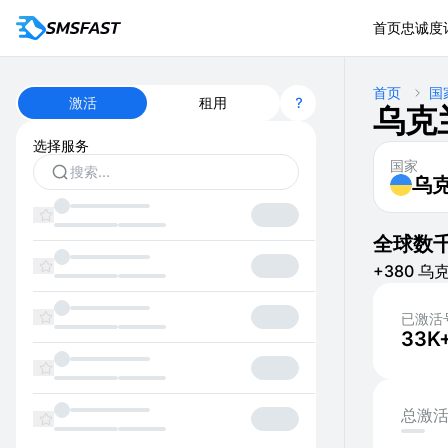
首页
忠诚度
首页
国
激活
租用
乌克
选择服务
国家
乌
全球数
+380 乌克
已激活
33K
总激