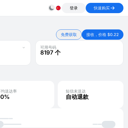
登录
快速购买
免费获取
接收，价格 $0.22
可用号码
8197
个
平均送达率
短信未送达
50%
自动退款