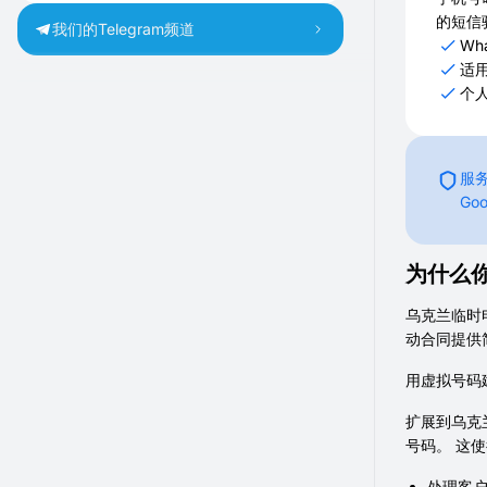
的短信
我们的Telegram频道
Wh
适
个
服务
Go
为什么你
乌克兰临时
动合同提供
用虚拟号码
扩展到乌克
号码。 这使
处理客