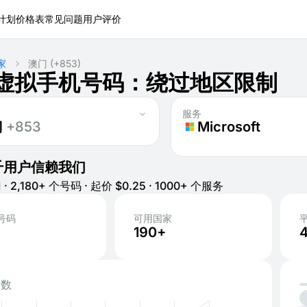
计划
价格表
常见问题
用户评价
家
澳门
(+853)
虚拟手机号码：绕过地区限制
服务
门
+853
Microsoft
千用户信赖我们
· 2,180+ 个号码 · 起价 $0.25 · 1000+ 个服务
号码
可用国家
190+
活数