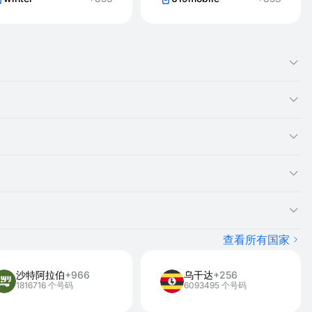
像您拥有本地 澳门 号码一样。
到您的号码。
，这些号码不能用于拨打电话。
因为短信将显示在那里。
码并租用另一个 澳门 号码。对于您未收到激活码的号码，您不会被
注册。
查看所有国家
沙特阿拉伯
+966
乌干达
+256
1816716 个号码
6093495 个号码