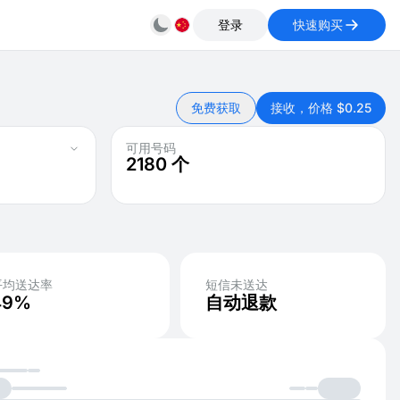
登录
快速购买
免费获取
接收，价格 $0.25
可用号码
2180
个
平均送达率
短信未送达
49%
自动退款