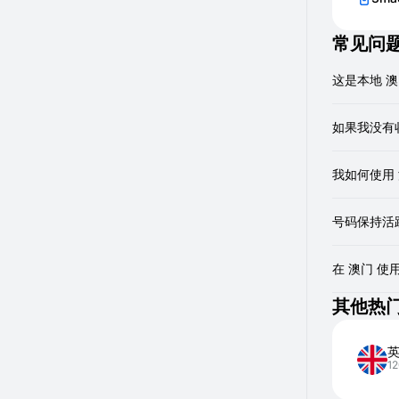
常见问
这是本地 澳
是的，我们
如果我没有
有时网络传
我如何使用
检查VP
请求重
您可以用它们
确保主动
号码保持活
如果这些步
号码有效期
收费。或者
在 澳门 
是的，使用
其他热
1