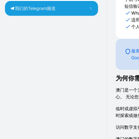
短信验
我们的Telegram频道
Wh
适
个
服务
Go
为何你需
澳门是一个
心。 无论
临时或虚拟
时探索或做
访问数字支
澳门的数字