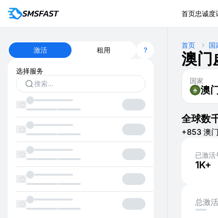
首页
忠诚度
首页
国
激活
租用
澳门
选择服务
国家
澳
全球数
+853 澳门 
已激活
1K+
总激