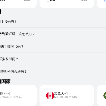
题
门 号码吗？
提供真实、一次性、非VOIP号码用于租用。您可以使用它们接收短信，就
收到验证码，该怎么办？
输可能会有轻微延迟。请等待一两分钟。
 澳门 临时号码？
N连接：如果您正在使用VPN，请将其关闭并重新加载页面。
发：在服务界面内查找重新发送代码的选项。这通常会促使新的短信发送
来注册各种服务，例如Telegram、WhatsApp或Discord。请注意
查看：确保您正在主动查看您租用的特定虚拟号码的SMSFAST界面，
跃多长时间？
骤不起作用，临时号码可能被特定服务屏蔽。在这种情况下，请取消当前号
最长为20分钟。这通常有足够的时间获取验证码并在您选择的服务上完成
，您可以从其他国家租用新号码。
使用虚拟号码合法吗？
临时虚拟号码是安全且合法的。
门国家
英国
+44
加拿大
+1
20694490 个号码
50939338 个号码