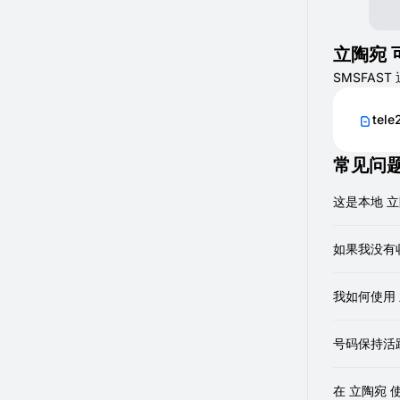
立陶宛 
SMSFAS
tele
常见问
这是本地 立
是的，我们
如果我没有
有时网络传
我如何使用
检查VP
请求重
您可以用它们
确保主动
号码保持活
如果这些步
号码有效期
被收费。或
在 立陶宛