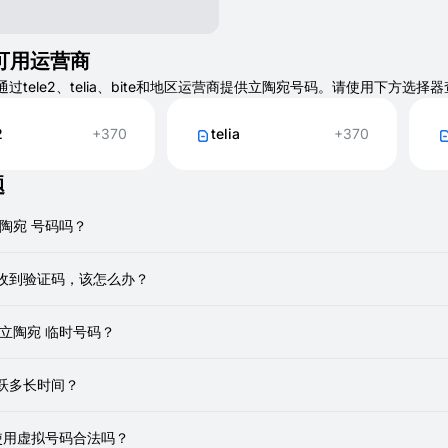
可用运营商
T 通过tele2、telia、bite和地区运营商提供立陶宛号码。请使用
2
+370
telia
+370
题
陶宛 号码吗？
提供真实、一次性、非VOIP号码用于租用。您可以使用它们接收短信，就
收到验证码，该怎么办？
输可能会有轻微延迟。请等待一两分钟。
 立陶宛 临时号码？
N连接：如果您正在使用VPN，请将其关闭并重新加载页面。
发：在服务界面内查找重新发送代码的选项。这通常会促使新的短信发送
来注册各种服务，例如Telegram、WhatsApp或Discord。请注意
查看：确保您正在主动查看您租用的特定虚拟号码的SMSFAST界面，
跃多长时间？
骤不起作用，临时号码可能被特定服务屏蔽。在这种情况下，请取消当前号
最长为20分钟。这通常有足够的时间获取验证码并在您选择的服务上完成
者，您可以从其他国家租用新号码。
 使用虚拟号码合法吗？