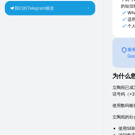
的短信
我们的Telegram频道
Wh
适
个
服务
Go
为什么
立陶宛已成
话号码（+
使用数码银
立陶宛的社
使用SE
访问电子