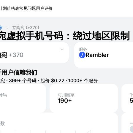
计划
价格表
常见问题
用户评价
家
立陶宛
(+370)
宛虚拟手机号码：绕过地区限制
服务
陶宛
+370
Rambler
千用户信赖我们
宛 · 399+ 个号码 · 起价 $0.22 · 1000+ 个服务
号码
可用国家
190+
活数