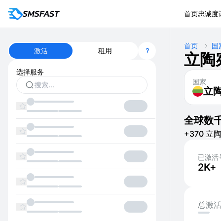
首页
忠诚度
首页
国
激活
租用
立陶
选择服务
国家
立
全球数
+370 立陶
已激活
2K+
总激