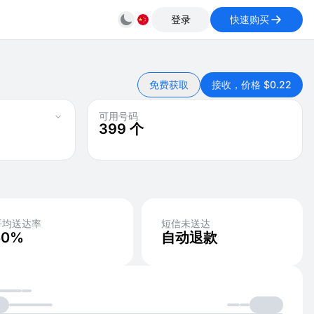
登录
快速购买
免费获取
接收，价格 $0.22
可用号码
399
个
平均送达率
短信未送达
50%
自动退款