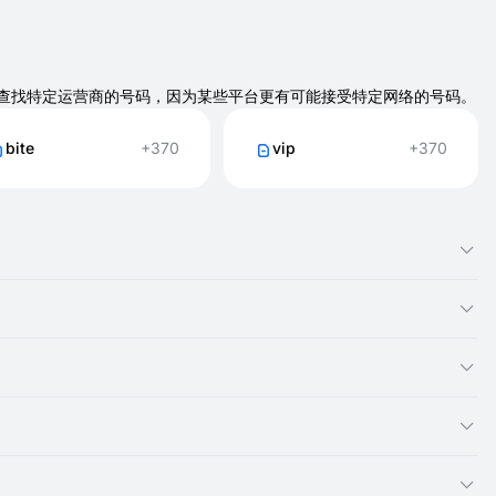
下方选择器查找特定运营商的号码，因为某些平台更有可能接受特定网络的号码。
bite
+370
vip
+370
像您拥有本地 立陶宛 号码一样。
到您的号码。
，这些号码不能用于拨打电话。
因为短信将显示在那里。
码并租用另一个 立陶宛 号码。对于您未收到激活码的号码，您不会
注册。