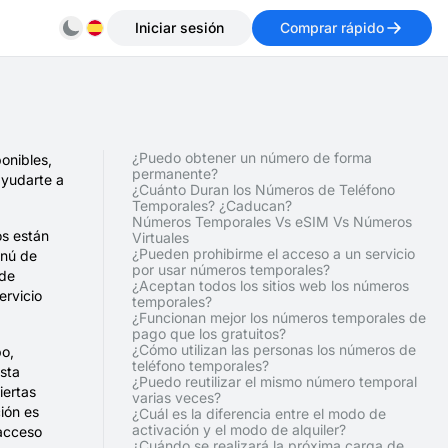
Iniciar sesión
Comprar rápido
¿Puedo obtener un número de forma
ponibles,
permanente?
ayudarte a
¿Cuánto Duran los Números de Teléfono
Temporales? ¿Caducan?
Números Temporales Vs eSIM Vs Números
os están
Virtuales
¿Pueden prohibirme el acceso a un servicio
enú de
por usar números temporales?
 de
¿Aceptan todos los sitios web los números
ervicio
temporales?
¿Funcionan mejor los números temporales de
pago que los gratuitos?
¿Cómo utilizan las personas los números de
po,
teléfono temporales?
sta
¿Puedo reutilizar el mismo número temporal
iertas
varias veces?
ión es
¿Cuál es la diferencia entre el modo de
activación y el modo de alquiler?
 acceso
¿Cuándo se realizará la próxima carga de