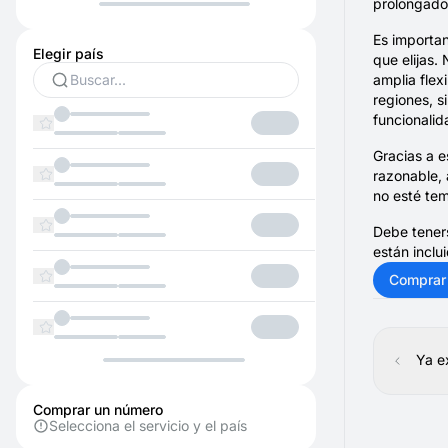
prolongado
Es importan
Elegir país
que elijas.
amplia flex
regiones, s
funcionalid
Gracias a 
razonable, 
no esté te
Debe tener
están inclui
Comprar
Ya e
Comprar un número
Selecciona el servicio y el país