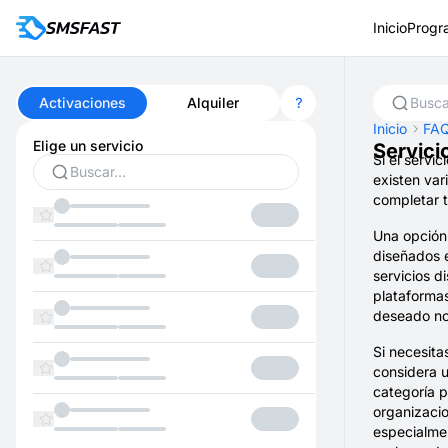
Inicio
Progr
Activaciones
Alquiler
Inicio
FA
Elige un servicio
Servici
Si el servi
existen var
completar t
Una opción 
diseñados 
servicios 
plataformas
deseado no 
Si necesita
considera u
categoría p
organizacio
especialmen