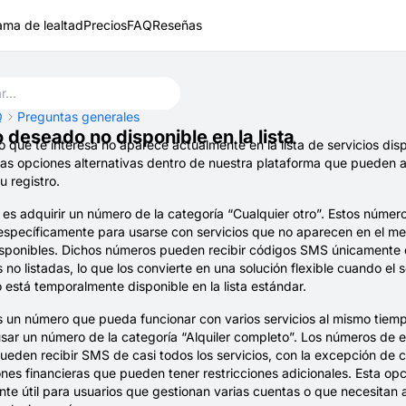
ama de lealtad
Precios
FAQ
Reseñas
Q
Preguntas generales
o deseado no disponible en la lista
cio que te interesa no aparece actualmente en la lista de servicios dis
ias opciones alternativas dentro de nuestra plataforma que pueden 
u registro.
es adquirir un número de la categoría “Cualquier otro”. Estos númer
específicamente para usarse con servicios que no aparecen en el m
disponibles. Dichos números pueden recibir códigos SMS únicamente
 no listadas, lo que los convierte en una solución flexible cuando el s
está temporalmente disponible en la lista estándar.
s un número que pueda funcionar con varios servicios al mismo tiem
sar un número de la categoría “Alquiler completo”. Los números de e
ueden recibir SMS de casi todos los servicios, con la excepción de c
nes financieras que pueden tener restricciones adicionales. Esta opc
te útil para usuarios que gestionan varias cuentas o que necesitan