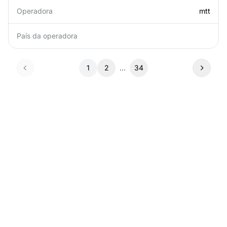
Operadora
mtt
País da operadora
1
2
...
34