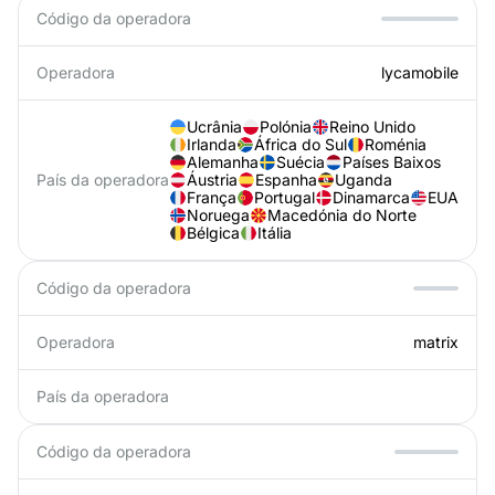
Código da operadora
Operadora
lycamobile
Ucrânia
Polónia
Reino Unido
Irlanda
África do Sul
Roménia
Alemanha
Suécia
Países Baixos
País da operadora
Áustria
Espanha
Uganda
França
Portugal
Dinamarca
EUA
Noruega
Macedónia do Norte
Bélgica
Itália
Código da operadora
Operadora
matrix
País da operadora
Código da operadora