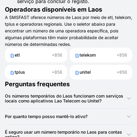
serviço para concluir o registo.
Operadoras disponíveis em Laos
A SMSFAST oferece números de Laos por meio de etl, telekom,
tplus e operadoras regionais. Use o seletor abaixo para
encontrar um número de uma operadora específica, pois
algumas plataformas têm maior probabilidade de aceitar
números de determinadas redes.
etl
+856
telekom
+856
tplus
+856
unitel
+856
Perguntas frequentes
Os números temporários do Laos funcionam com serviços
locais como aplicativos Lao Telecom ou Unitel?
Em muitos casos, sim. Se um serviço permite verificação por
SMS, você pode usar um número do Laos do SMSFAST. É
Por quanto tempo posso mantê-lo ativo?
particularmente útil para testar carteiras eletrônicas locais ou
aplicativos móveis sem revelar seu número principal.
Números do Laos para ativações são válidos por 20 minutos.
Se você precisar por mais tempo, pode alugá-lo de 1 dia até 1
É seguro usar um número temporário no Laos para contas
ano.
online?