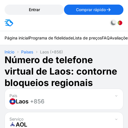
Entrar
Comprar rápido
Página inicial
Programa de fidelidade
Lista de preços
FAQ
Avaliaçõe
Início
Países
Laos
(+856)
Número de telefone
virtual de Laos: contorne
bloqueios regionais
País
Laos
+856
Serviço
AOL