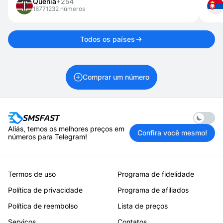
Quênia
+254
18771232 números
Todos os países
Comprar um número
Enable 
Aliás, temos os melhores preços em
Confira você mesmo!
números para Telegram!
Termos de uso
Programa de fidelidade
Política de privacidade
Programa de afiliados
Política de reembolso
Lista de preços
Serviços
Contatos