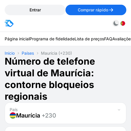
Entrar
Comprar rápido
Página inicial
Programa de fidelidade
Lista de preços
FAQ
Avaliaçõe
Início
Países
Maurícia
(+230)
Número de telefone
virtual de Maurícia:
contorne bloqueios
regionais
País
Maurícia
+230