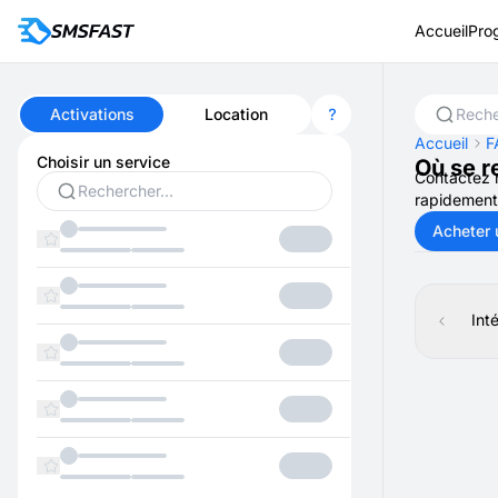
Accueil
Pro
Activations
Location
Accueil
F
Choisir un service
Où se r
Contactez n
rapidement
Acheter 
Int