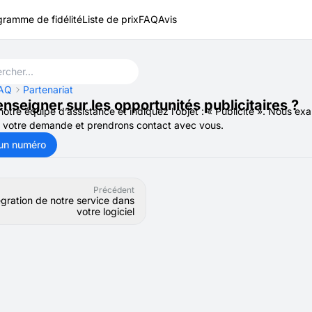
gramme de fidélité
Liste de prix
FAQ
Avis
AQ
Partenariat
enseigner sur les opportunités publicitaires ?
otre équipe d’assistance et indiquez l’objet : « Publicité ». Nous ex
 votre demande et prendrons contact avec vous.
un numéro
Précédent
égration de notre service dans
votre logiciel