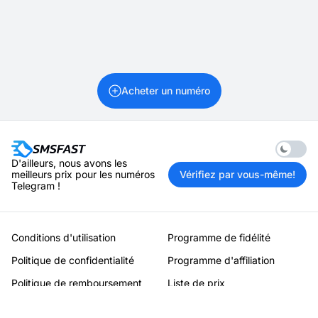
Acheter un numéro
Enable 
D'ailleurs, nous avons les
meilleurs prix pour les numéros
Vérifiez par vous-même!
Telegram !
Conditions d'utilisation
Programme de fidélité
Politique de confidentialité
Programme d'affiliation
Politique de remboursement
Liste de prix
Services
Contacts