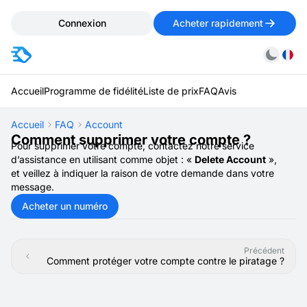
Connexion
Acheter rapidement
Accueil
Programme de fidélité
Liste de prix
FAQ
Avis
Accueil
FAQ
Account
Comment supprimer votre compte ?
Pour supprimer votre compte, contactez notre service
d’assistance en utilisant comme objet : «
Delete Account
»,
et veillez à indiquer la raison de votre demande dans votre
message.
Acheter un numéro
Précédent
Comment protéger votre compte contre le piratage ?