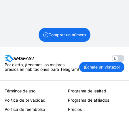
Comprar un número
Enable 
Por cierto, ¡tenemos los mejores
¡Échale un vistazo!
precios en habitaciones para Telegram!
Términos de uso
Programa de lealtad
Política de privacidad
Programa de afiliados
Política de reembolso
Precios
Servicios
Contactos
Países
Mapa del sitio