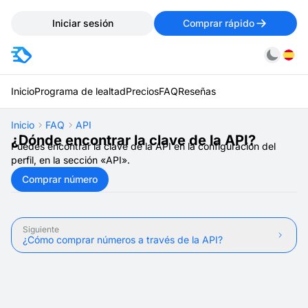
Iniciar sesión
Comprar rápido
Inicio
Programa de lealtad
Precios
FAQ
Reseñas
Inicio
FAQ
API
¿Dónde encontrar la clave de la API?
Puedes encontrar la clave de la API en la configuración del
perfil, en la sección «API».
Comprar número
Siguiente
¿Cómo comprar números a través de la API?