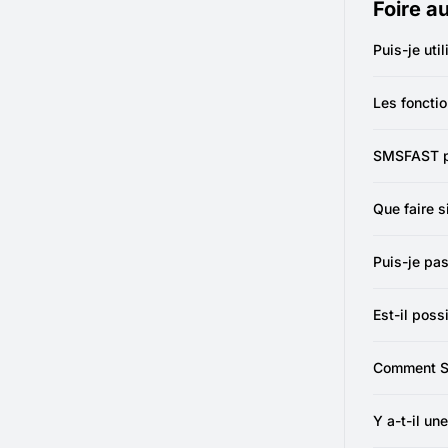
Foire a
Puis-je ut
Oui. Un num
garder vos 
Les fonctio
Oui. Une fo
disponibles
SMSFAST pr
Oui. Il est
des utilisat
Que faire s
Il est faci
SMS.
Puis-je pa
Non. Les nu
pour les é
Est-il poss
Oui. Un num
Comment SMS
Votre numér
ou de part
Y a-t-il un