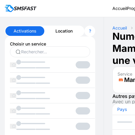
Accueil
Pro
Accueil
Activations
Location
Numé
Choisir un service
Mamb
une 
Service
Ma
Autres pa
Avec un p
Pays