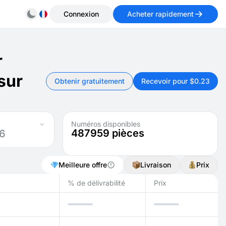
Connexion
Acheter rapidement
r
sur
Obtenir gratuitement
Recevoir pour $0.23
Numéros disponibles
487959
pièces
6
Meilleure offre
Livraison
Prix
% de délivrabilité
Prix