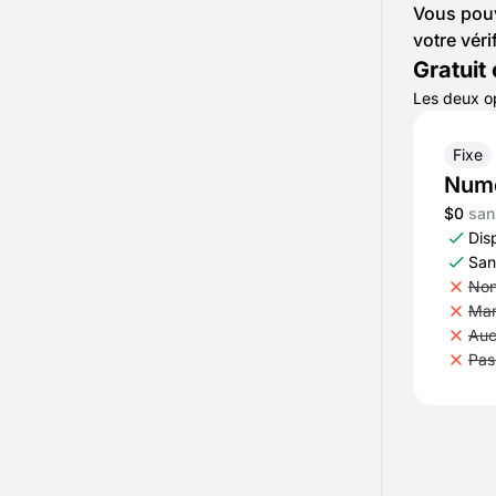
Vous pouv
votre véri
Gratuit
Les deux op
Fixe
Numé
$0
san
Dis
San
Non
Mam
Auc
Pas