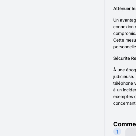
Atténuer l
Un avantage
connexion n
compromis. 
Cette mesu
personnelle
Sécurité R
À une époqu
judicieuse.
téléphone v
à un incide
exemptes d'
concernant 
Commen
1