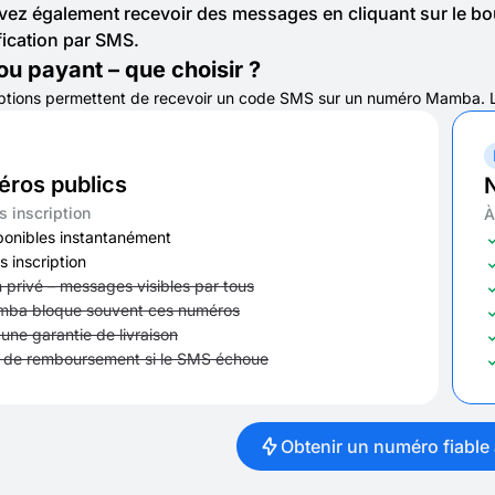
ez également recevoir des messages en cliquant sur le b
fication par SMS.
 ou payant – que choisir ?
tions permettent de recevoir un code SMS sur un numéro Mamba. La dif
ros publics
N
s inscription
À
ponibles instantanément
s inscription
 privé – messages visibles par tous
ba bloque souvent ces numéros
une garantie de livraison
 de remboursement si le SMS échoue
Obtenir un numéro fiable 