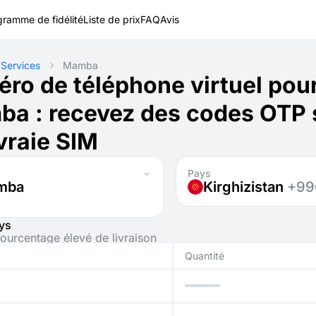
gramme de fidélité
Liste de prix
FAQ
Avis
Services
Mamba
ro de téléphone virtuel pou
a : recevez des codes OTP 
vraie SIM
Pays
mba
Kirghizistan
+99
ys
ourcentage élevé de livraison
Quantité