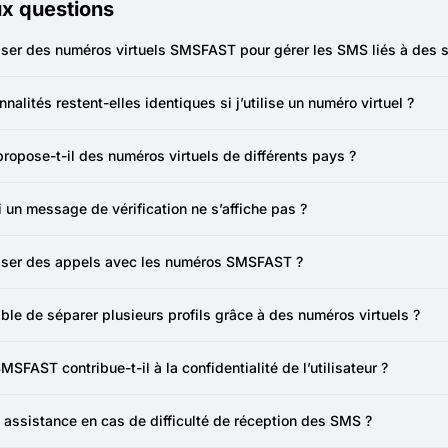
ux questions
iliser des numéros virtuels SMSFAST pour gérer les SMS liés à de
éro jetable SMSFAST peut être utilisé pour recevoir des SMS de séc
activités en ligne séparées.
nnalités restent-elles identiques si j’utilise un numéro virtuel ?
is la vérification effectuée, l’utilisation de l’application fonctionn
.
opose-t-il des numéros virtuels de différents pays ?
 possible de choisir des numéros par pays, pratique lorsque certai
eurs à l’étranger.
i un message de vérification ne s’affiche pas ?
le d’actualiser et de sélectionner un autre numéro. SMSFAST ajoute q
sser des appels avec les numéros SMSFAST ?
méros sont dédiés uniquement à la réception de SMS. Cela suffit pui
changes.
ible de séparer plusieurs profils grâce à des numéros virtuels ?
éro distinct pour chaque activité permet d’organiser plusieurs profi
FAST contribue-t-il à la confidentialité de l’utilisateur ?
o réel n’est jamais exposé sur des plateformes publiques, ce qui ré
age de données.
e assistance en cas de difficulté de réception des SMS ?