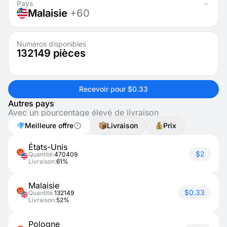
Pays
Malaisie
+60
Numéros disponibles
132149
pièces
Recevoir pour $0.33
Autres pays
Avec un pourcentage élevé de livraison
Meilleure offre
Livraison
Prix
États-Unis
$2
Quantité:
470409
Livraison:
61%
Malaisie
$0.33
Quantité:
132149
Livraison:
52%
Pologne