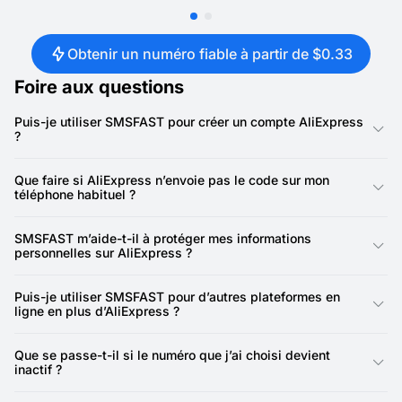
Obtenir un numéro fiable à partir de $0.33
Foire aux questions
Puis-je utiliser SMSFAST pour créer un compte AliExpress
?
Oui. SMSFAST vous permet de recevoir des codes de
vérification par SMS via des numéros virtuels, ce qui facilite
Que faire si AliExpress n’envoie pas le code sur mon
l’inscription sur AliExpress sans utiliser votre numéro de
téléphone habituel ?
téléphone réel.
Certains opérateurs peuvent bloquer ou retarder les SMS
internationaux. Si le code ne parvient pas à votre téléphone,
SMSFAST m’aide-t-il à protéger mes informations
vous pouvez choisir un numéro d’un autre pays sur SMSFAST
personnelles sur AliExpress ?
et recevoir le message en ligne en quelques secondes.
Oui. En utilisant un numéro temporaire, vous évitez de partager
votre véritable numéro de téléphone avec la plateforme. Cela
Puis-je utiliser SMSFAST pour d’autres plateformes en
réduit les risques de messages indésirables, de spam ou
ligne en plus d’AliExpress ?
d’utilisation marketing de vos coordonnées.
Absolument. SMSFAST fonctionne également avec de
nombreuses autres plateformes et applications mobiles
Que se passe-t-il si le numéro que j’ai choisi devient
nécessitant une vérification par SMS, comme des réseaux
inactif ?
sociaux, des services e-commerce ou des applications en
ligne.
Les numéros temporaires peuvent être disponibles pour une