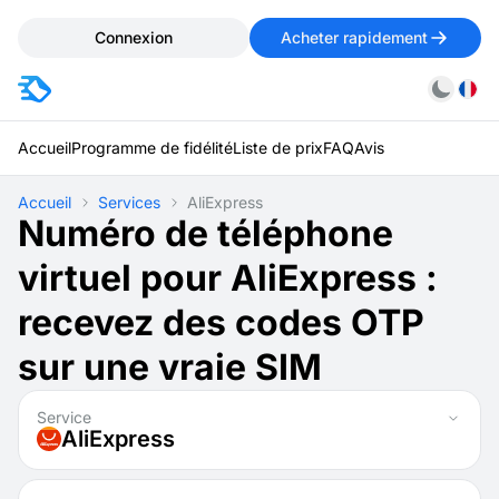
Connexion
Acheter rapidement
Accueil
Programme de fidélité
Liste de prix
FAQ
Avis
Accueil
Services
AliExpress
Numéro de téléphone
virtuel pour AliExpress :
recevez des codes OTP
sur une vraie SIM
Service
AliExpress