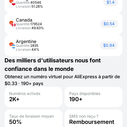
$1.4
Quantité:
40546
Livraison:
51.28%
Canada
$0.54
Quantité:
179524
Livraison:
49.63%
Argentine
$0.94
Quantité:
2835
Livraison:
44%
Des milliers d'utilisateurs nous font
confiance dans le monde
Obtenez un numéro virtuel pour AliExpress à partir de
$0.33 · 190+ pays
Numéros activés
Pays disponibles
2K+
190+
Taux de livraison moyen
SMS non reçu ?
50%
Remboursement