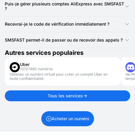
durée limitée. S’ils deviennent inactifs, il suffit d’actualiser la
Puis-je gérer plusieurs comptes AliExpress avec SMSFAST
page pour obtenir de nouveaux numéros ajoutés régulièrement
?
depuis différents pays.
Oui, tant que vous respectez les règles d’AliExpress. SMSFAST
est pratique pour gérer plusieurs comptes sans avoir besoin de
Recevrai-je le code de vérification immédiatement ?
plusieurs téléphones ou cartes SIM.
Dans la plupart des cas, les codes de vérification sont reçus en
quelques secondes. SMSFAST affiche les messages en temps
SMSFAST permet-il de passer ou de recevoir des appels ?
réel afin que vous puissiez finaliser l’inscription sans attendre.
Non. SMSFAST est conçu uniquement pour la réception de
Autres services populaires
SMS et de codes de vérification. Il ne prend pas en charge les
appels entrants ou sortants.
Uber
13707460 numéros
Obtenez un numéro virtuel pour créer un compte Uber en
Vérif
toute confidentialité.
tempo
Tous les services
Acheter un numéro