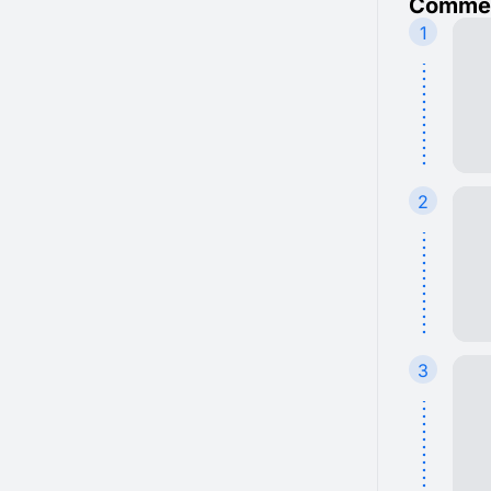
Commen
1
2
3