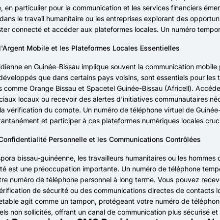
, en particulier pour la communication et les services financiers éme
dans le travail humanitaire ou les entreprises explorant des opportun
ster connecté et accéder aux plateformes locales. Un numéro temporai
l'Argent Mobile et les Plateformes Locales Essentielles
idienne en Guinée-Bissau implique souvent la communication mobile p
développés que dans certains pays voisins, sont essentiels pour les tr
s comme Orange Bissau et Spacetel Guinée-Bissau (Africell). Accéder
iaux locaux ou recevoir des alertes d'initiatives communautaires n
 la vérification du compte. Un numéro de téléphone virtuel de Guiné
nstantanément et participer à ces plateformes numériques locales cruci
 Confidentialité Personnelle et les Communications Contrôlées
spora bissau-guinéenne, les travailleurs humanitaires ou les hommes d'
ité est une préoccupation importante. Un numéro de téléphone tempo
tre numéro de téléphone personnel à long terme. Vous pouvez recev
rification de sécurité ou des communications directes de contacts lo
jetable agit comme un tampon, protégeant votre numéro de téléphone
ls non sollicités, offrant un canal de communication plus sécurisé e