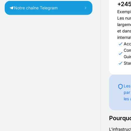
+24
Notre chaîne Telegram
Exempl
Les num
largem
et dans
interna
Acc
Com
Gui
Sta
Les
par
les
Pourquo
L'infrastru