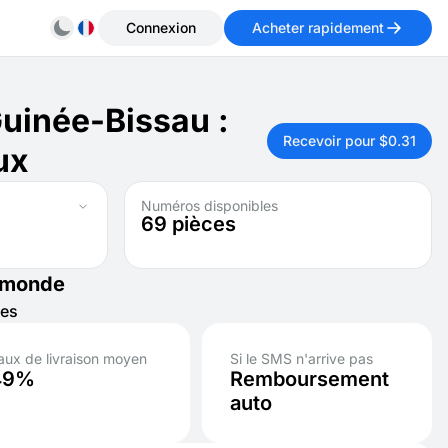
Connexion
Acheter rapidement
Guinée-Bissau :
Recevoir pour $0.31
ux
Numéros disponibles
69
pièces
e monde
ces
aux de livraison moyen
Si le SMS n'arrive pas
49%
Remboursement
auto