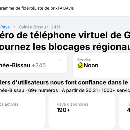
gramme de fidélité
Liste de prix
FAQ
Avis
Pays
Guinée-Bissau
(+245)
ro de téléphone virtuel de 
ournez les blocages régiona
Service
née-Bissau
+245
Noon
liers d'utilisateurs nous font confiance dans l
ée-Bissau · 69+ numéros · À partir de $0.31 · 1000+ servi
s activés
Pays disponibles
T
190+