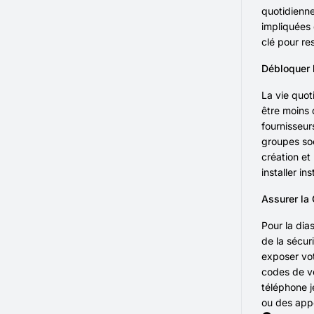
quotidienne
impliquées 
clé pour re
Débloquer 
La vie quot
être moins 
fournisseur
groupes soc
création et
installer i
Assurer la
Pour la dia
de la sécur
exposer vo
codes de vé
téléphone 
ou des appe