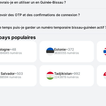
tions ou les connexions.
vrais-je en utiliser un en Guinée-Bissau ?
yen simple de protéger votre vie privée lors du test d’applications, d
cevoir des OTP et des confirmations de connexion ?
uméros peuvent recevoir des mots de passe uniques, des codes de c
 temps puis-je garder un numéro temporaire bissau-guinéen actif 
 de Guinée-Bissau pour activations sont valables 20 minutes. Si vo
pays populaires
à 1 mois.
ologne
+48
Estonie
+372
1184845 numéros
3630055 numéros
l Salvador
+503
Tadjikistan
+992
188594 numéros
2243978 numéros