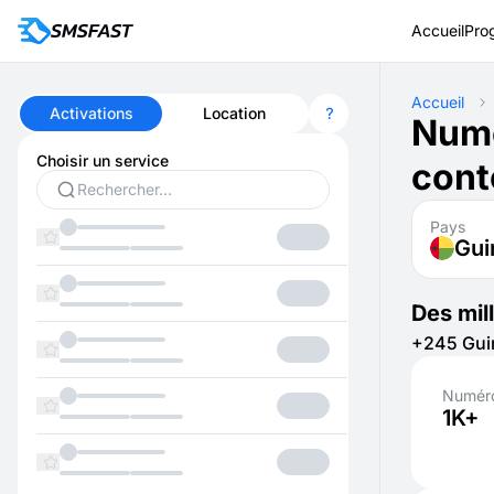
Accueil
Pro
Accueil
Activations
Location
Numé
Choisir un service
cont
Pays
Gui
Des mil
+245 Guin
Numéro
1K+