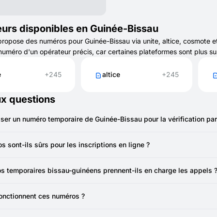
urs disponibles en Guinée-Bissau
pose des numéros pour Guinée-Bissau via unite, altice, cosmote et 
numéro d'un opérateur précis, car certaines plateformes sont plus s
e
+245
altice
+245
ux questions
liser un numéro temporaire de Guinée-Bissau pour la vérification pa
ouvez utiliser un numéro temporaire de Guinée-Bissau via SMSFAST p
ons de compte.
 sont-ils sûrs pour les inscriptions en ligne ?
dent à protéger votre SIM et réduisent le risque de spam ou d’appels i
s temporaires bissau-guinéens prennent-ils en charge les appels 
uméros SMSFAST ne prennent pas en charge les appels — ils sont uni
fication par SMS.
nctionnent ces numéros ?
nt comme des numéros normaux, mais sont disponibles en ligne. Av