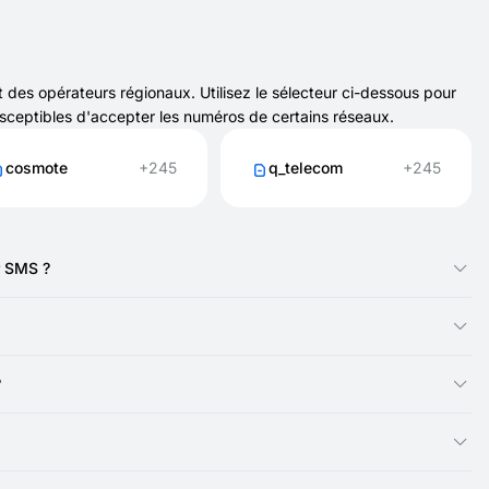
des opérateurs régionaux. Utilisez le sélecteur ci-dessous pour
usceptibles d'accepter les numéros de certains réseaux.
cosmote
+245
q_telecom
+245
r SMS ?
our recevoir des codes SMS pour les inscriptions et les
ndésirables.
?
quement pour les SMS. La plupart des services ne nécessitent
ec SMSFAST, vous pouvez recevoir instantanément des SMS pour