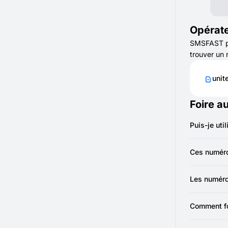
Opérate
SMSFAST pro
trouver un 
unit
Foire a
Puis-je uti
Oui. Vous p
confirmati
Ces numéros
Oui. Ils ai
Les numéro
Non, les n
que la véri
Comment fo
Ils agisse