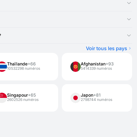
e la création de comptes ou de l’inscription sur des sites Web.
onnexion et des messages de confirmation.
?
us avez besoin du numéro plus longtemps, vous pouvez le louer
Voir tous les pays
Thaïlande
+66
Afghanistan
+93
10532298 numéros
5414339 numéros
Singapour
+65
Japon
+81
2602526 numéros
2798744 numéros