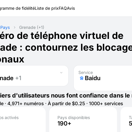
gramme de fidélité
Liste de prix
FAQ
Avis
Pays
Grenade
(+1)
ro de téléphone virtuel de
ade : contournez les blocag
onaux
Service
enade
+1
Baidu
liers d'utilisateurs nous font confiance dans l
e · 4,971+ numéros · À partir de $0.25 · 1000+ services
s activés
Pays disponibles
T
190+