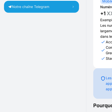
Mobil
Notre chaîne Telegram
Numéro
+1
X
Exempl
Les num
largem
dans le
Acc
Com
Gre
Sta
Les
app
app
Pourquo