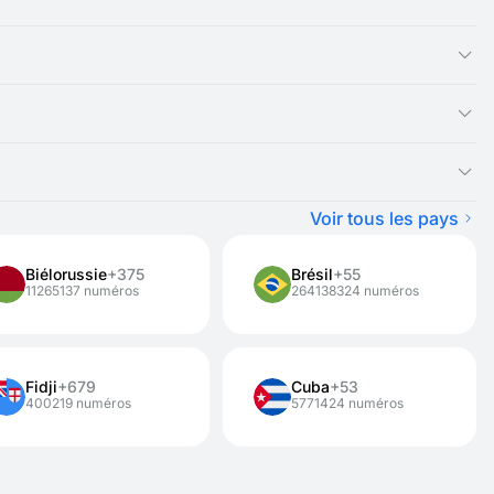
ec SMSFAST, vous pouvez recevoir instantanément des SMS pour
e la création de comptes ou de l’inscription sur des sites Web.
et des messages de confirmation.
z besoin du numéro plus longtemps, vous pouvez le louer pour 1
Voir tous les pays
Biélorussie
+375
Brésil
+55
11265137 numéros
264138324 numéros
Fidji
+679
Cuba
+53
400219 numéros
5771424 numéros