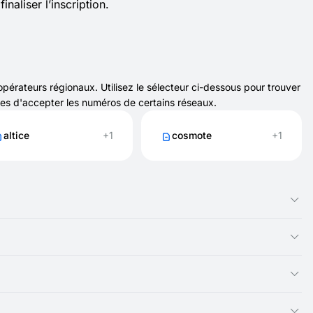
inaliser l’inscription.
érateurs régionaux. Utilisez le sélecteur ci-dessous pour trouver
les d'accepter les numéros de certains réseaux.
altice
+1
cosmote
+1
 recevoir des codes SMS pour les inscriptions et les
bles.
 ils sont uniquement pour les SMS. La plupart des services ne