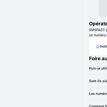
Opérate
SMSFAST pro
un numéro d
mold
Foire a
Puis-je uti
Oui. Vous p
confirmatio
Sont-ils sûr
Oui. Ils pr
Les numéro
Non, les n
nécessitent
Comment fo