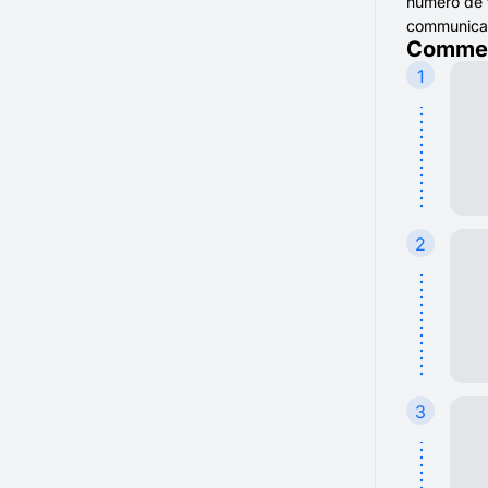
numéro de t
communicatio
Commen
1
2
3