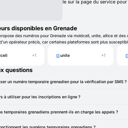
le sur la page du service pour f
urs disponibles en Grenade
pose des numéros pour Grenade via moldcell, unite, altice et des op
'un opérateur précis, car certaines plateformes sont plus susceptib
cell
+1
unite
+1
ux questions
liser un numéro temporaire grenadien pour la vérification par SMS ?
ouvez utiliser un numéro temporaire de la Grenade via SMSFAST pour
ns.
s à utiliser pour les inscriptions en ligne ?
otègent votre SIM et réduisent le risque de spam ou d’appels indésira
s temporaires grenadiens prennent-ils en charge les appels ?
uméros SMSFAST à la Grenade ne prennent pas en charge les appels —
 que la vérification par SMS.
nctionnent les numéros temporaires grenadiens ?