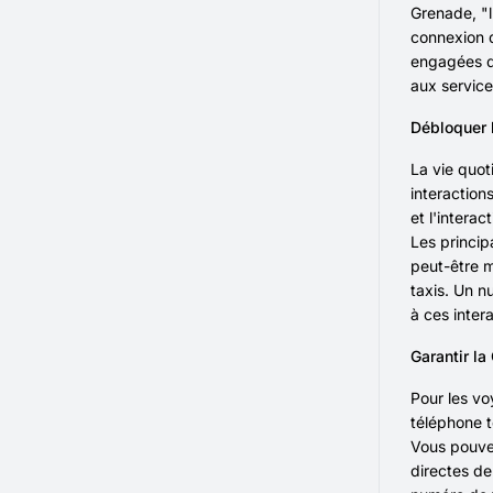
Grenade, "l
connexion d
engagées da
aux service
Débloquer 
La vie quot
interaction
et l'intera
Les princip
peut-être m
taxis. Un n
à ces inter
Garantir la
Pour les vo
téléphone 
Vous pouve
directes de