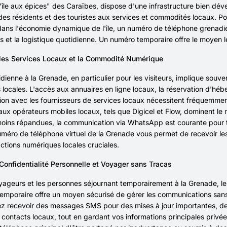
'île aux épices" des Caraïbes, dispose d'une infrastructure bien déve
es résidents et des touristes aux services et commodités locaux. Pour 
ns l'économie dynamique de l'île, un numéro de téléphone grenadien
s et la logistique quotidienne. Un numéro temporaire offre le moyen 
les Services Locaux et la Commodité Numérique
idienne à la Grenade, en particulier pour les visiteurs, implique souve
s locales. L'accès aux annuaires en ligne locaux, la réservation d'h
ction avec les fournisseurs de services locaux nécessitent fréquemment
aux opérateurs mobiles locaux, tels que Digicel et Flow, dominent le
oins répandues, la communication via WhatsApp est courante pour tou
uméro de téléphone virtuel de la Grenade vous permet de recevoir le
actions numériques locales cruciales.
 Confidentialité Personnelle et Voyager sans Tracas
yageurs et les personnes séjournant temporairement à la Grenade, le 
temporaire offre un moyen sécurisé de gérer les communications san
z recevoir des messages SMS pour des mises à jour importantes, des
 contacts locaux, tout en gardant vos informations principales priv