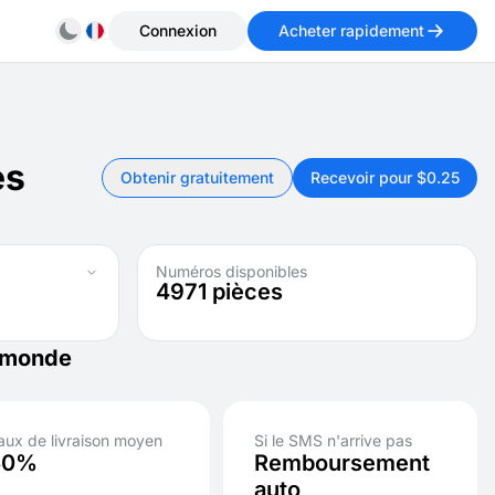
Connexion
Acheter rapidement
es
Obtenir gratuitement
Recevoir pour $0.25
Numéros disponibles
4971
pièces
e monde
aux de livraison moyen
Si le SMS n'arrive pas
50%
Remboursement
auto