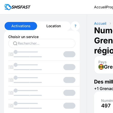
Accueil
Pro
Accueil
Activations
Location
Numé
Choisir un service
Gren
régi
Pays
Gr
Des mil
+1 Grenad
Numéro
497