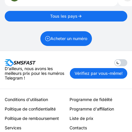
louer un numéro d'un autre pays.
Tous les pays
Acheter un numéro
Enable 
D'ailleurs, nous avons les
meilleurs prix pour les numéros
Vérifiez par vous-même!
Telegram !
Conditions d'utilisation
Programme de fidélité
Politique de confidentialité
Programme d'affiliation
Politique de remboursement
Liste de prix
Services
Contacts