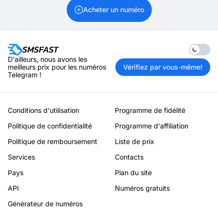
Acheter un numéro
Enable 
D'ailleurs, nous avons les
meilleurs prix pour les numéros
Vérifiez par vous-même!
Telegram !
Conditions d'utilisation
Programme de fidélité
Politique de confidentialité
Programme d'affiliation
Politique de remboursement
Liste de prix
Services
Contacts
Pays
Plan du site
API
Numéros gratuits
Générateur de numéros