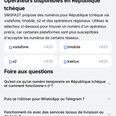
Opérateurs disponibles en République
tchèque
SMSFAST propose des numéros pour République tchèque via
vodafone, tmobile, o2 et des opérateurs régionaux. Utilisez le
sélecteur ci-dessous pour trouver un numéro d'un opérateur
précis, car certaines plateformes sont plus susceptibles
d'accepter les numéros de certains réseaux.
vodafone
+420
tmobile
+420
o2
+420
kaktus
+420
Foire aux questions
Qu’est-ce qu’un numéro temporaire en République tchèque
et comment fonctionne-t-il ?
Un numéro temporaire tchèque (+420) est une ligne numérique
SMSFAST. Au lieu d’exposer votre SIM O2, Vodafone ou T-
Puis-je l’utiliser pour WhatsApp ou Telegram ?
Mobile CZ, vous recevez vos codes de vérification SMS en
ligne. C’est rapide, jetable et idéal pour protéger votre vie
Oui. WhatsApp, Telegram et Signal acceptent les numéros
privée lors d’inscriptions.
tchèques. Beaucoup d’utilisateurs créent une ligne WhatsApp
Fonctionnent-ils avec des services locaux de livraison ou
supplémentaire via SMSFAST — une pour le perso, une pour le