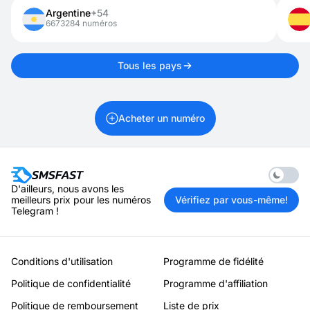
pouvez le louer pour 1 jour à 1 mois.
Argentine
+54
6673284 numéros
Tous les pays
Acheter un numéro
Enable 
D'ailleurs, nous avons les
meilleurs prix pour les numéros
Vérifiez par vous-même!
Telegram !
Conditions d'utilisation
Programme de fidélité
Politique de confidentialité
Programme d'affiliation
Politique de remboursement
Liste de prix