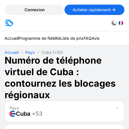
Connexion
Acheter rapidement
Accueil
Programme de fidélité
Liste de prix
FAQ
Avis
Accueil
Pays
Cuba
(+53)
Numéro de téléphone
virtuel de Cuba :
contournez les blocages
régionaux
Pays
Cuba
+53