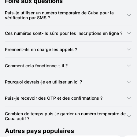
Foire aux questions
Puis-je utiliser un numéro temporaire de Cuba pour la
vérification par SMS ?
Oui, vous pouvez utiliser un numéro temporaire de Cuba via
SMSFAST pour recevoir des codes SMS lors des inscriptions,
Ces numéros sont-ils sûrs pour les inscriptions en ligne ?
des connexions et des confirmations de compte.
Oui. Ils gardent votre SIM personnelle privée et réduisent le
spam.
Prennent-ils en charge les appels ?
Non, les numéros SMSFAST ne prennent pas en charge les
appels — ils sont uniquement pour les SMS.
Comment cela fonctionne-t-il ?
Ils agissent comme des numéros normaux mais sont
disponibles en ligne. Avec SMSFAST, vous pouvez recevoir
Pourquoi devrais-je en utiliser un ici ?
instantanément des SMS pour les connexions ou les
vérifications.
C’est un moyen rapide de protéger votre vie privée lors de
l’inscription sur des sites, du test d’applications ou de la
Puis-je recevoir des OTP et des confirmations ?
création de comptes.
Oui, vous pouvez recevoir des mots de passe uniques, des
codes de connexion et d’autres messages de vérification.
Combien de temps puis-je garder un numéro temporaire de
Cuba actif ?
Les numéros de Cuba pour activations sont valables 20
Autres pays populaires
minutes. Si vous avez besoin du numéro plus longtemps, vous