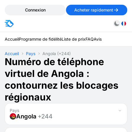
Connexion
Acheter rapidement
Accueil
Programme de fidélité
Liste de prix
FAQ
Avis
Accueil
Pays
Angola
(+244)
Numéro de téléphone
virtuel de Angola :
contournez les blocages
régionaux
Pays
Angola
+244