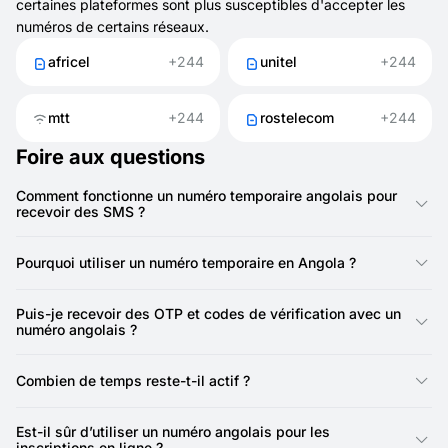
certaines plateformes sont plus susceptibles d'accepter les
numéros de certains réseaux.
africel
+244
unitel
+244
mtt
+244
rostelecom
+244
Foire aux questions
Comment fonctionne un numéro temporaire angolais pour
recevoir des SMS ?
Il fonctionne comme un numéro mobile normal, mais est fourni
en ligne. Avec SMSFAST, vous pouvez recevoir instantanément
Pourquoi utiliser un numéro temporaire en Angola ?
des messages SMS pour des inscriptions, des vérifications
d’applications ou des tests.
Pour garder son numéro personnel privé. Utiliser un numéro
temporaire angolais est un moyen rapide d’effectuer des
Puis-je recevoir des OTP et codes de vérification avec un
inscriptions sans exposer vos coordonnées.
numéro angolais ?
Oui. Un numéro temporaire angolais peut recevoir des mots de
passe à usage unique et des codes depuis des sites web,
Combien de temps reste-t-il actif ?
applications ou plateformes en ligne.
Les numéros angolais pour activations sont valables 20
minutes. Si vous avez besoin d’un numéro plus longtemps,
Est-il sûr d’utiliser un numéro angolais pour les
vous pouvez le louer de 1 jour à 1 mois.
inscriptions en ligne ?