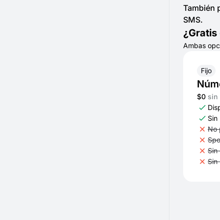
También p
SMS.
¿Gratis
Ambas opcio
Fijo
Núme
$0
sin
Dis
Sin 
No 
Spo
Sin
Sin