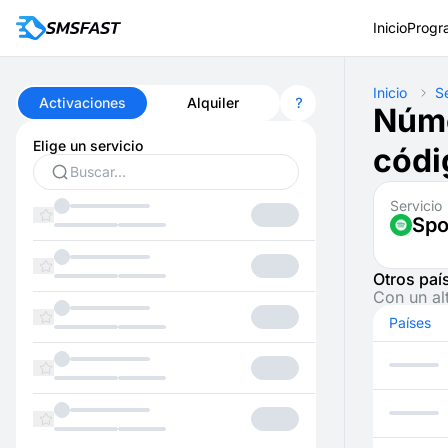
Inicio
Progr
Inicio
S
Activaciones
Alquiler
Núme
Elige un servicio
códi
Servicio
Spo
Otros paí
Con un al
Países