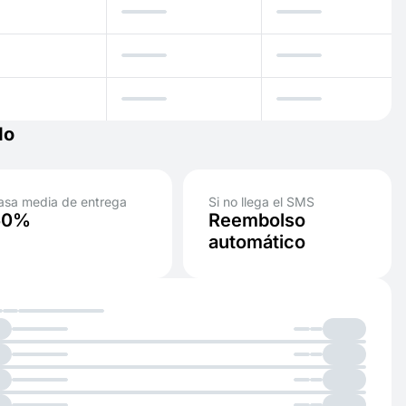
do
asa media de entrega
Si no llega el SMS
50%
Reembolso
automático