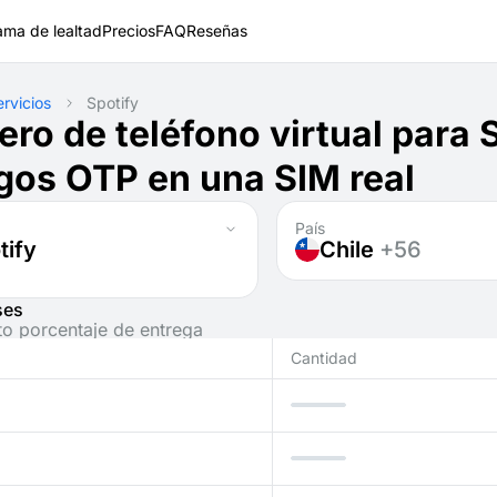
ama de lealtad
Precios
FAQ
Reseñas
ervicios
Spotify
ro de teléfono virtual para S
gos OTP en una SIM real
País
tify
Chile
+56
ses
to porcentaje de entrega
Cantidad