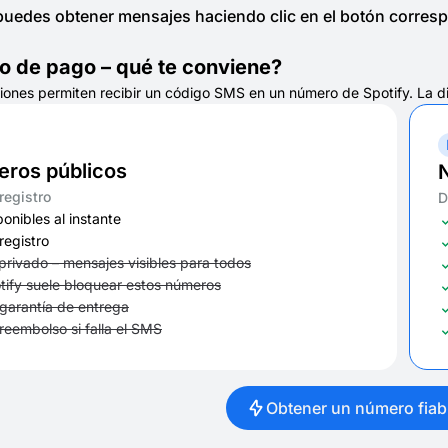
uedes obtener mensajes haciendo clic en el botón correspo
 o de pago – qué te conviene?
nes permiten recibir un código SMS en un número de Spotify. La difer
ros públicos
 registro
D
ponibles al instante
registro
privado – mensajes visibles para todos
tify suele bloquear estos números
 garantía de entrega
 reembolso si falla el SMS
Obtener un número fiab