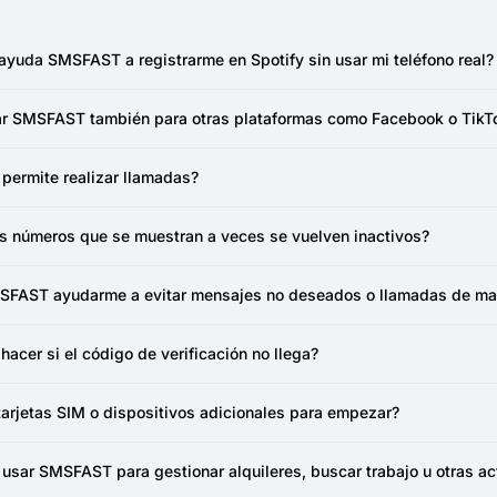
yuda SMSFAST a registrarme en Spotify sin usar mi teléfono real?
mite recibir verificaciones por SMS mediante números virtuales, p
s. Es una forma sencilla de mantener tu información personal priva
r SMSFAST también para otras plataformas como Facebook o TikT
s creando cuentas nuevas en Facebook o TikTok, puedes elegir un núm
ráctica de gestionar varias cuentas sin mezclar tus datos personales
ermite realizar llamadas?
 está diseñado únicamente para recibir mensajes SMS y códigos de v
 servicio rápido, seguro y fácil de usar.
os números que se muestran a veces se vuelven inactivos?
 temporales suelen estar disponibles por un periodo corto y algunos
ones periódicas. Si uno deja de recibir mensajes, puedes actualizar
FAST ayudarme a evitar mensajes no deseados o llamadas de ma
. Usar un número desechable para servicios online es una excelente
citarios vinculados a tu número principal. También ayuda a mantener u
acer si el código de verificación no llega?
rvicios de citas online.
taformas pueden filtrar ciertos proveedores. Si el código no funci
 distintos países, por lo que normalmente encontrarás uno que func
tarjetas SIM o dispositivos adicionales para empezar?
 conexión Wi-Fi es suficiente. Todo funciona desde el navegador y lo
nos móviles ni un segundo dispositivo.
 usar SMSFAST para gestionar alquileres, buscar trabajo u otras ac