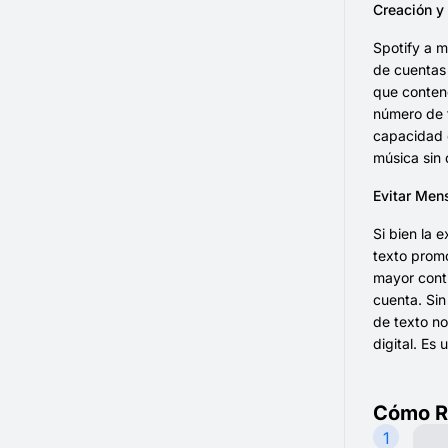
Creación y
Spotify a m
de cuentas 
que conteng
número de t
capacidad d
música sin
Evitar Men
Si bien la 
texto promo
mayor contr
cuenta. Sin
de texto no
digital. Es
Cómo Re
1