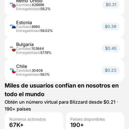
Reino Unido
$0.31
Cantidad:
426696
Entregabilidad:
59.2%
Estonia
$0.39
Cantidad:
6993
Entregabilidad:
59.02%
Bulgaria
$0.45
Cantidad:
103644
Entregabilidad:
57.19%
Chile
$0.23
Cantidad:
30408
Entregabilidad:
56.1%
Miles de usuarios confían en nosotros en
todo el mundo
Obtén un número virtual para Blizzard desde $0.21 ·
190+ países
Números activados
Países disponibles
67K+
190+