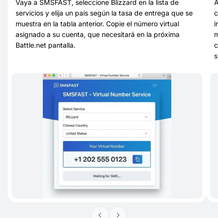
Vaya a SMSFAST, seleccione Blizzard en la lista de
A
servicios y elija un país según la tasa de entrega que se
c
muestra en la tabla anterior. Copie el número virtual
i
asignado a su cuenta, que necesitará en la próxima
m
Battle.net pantalla.
c
s