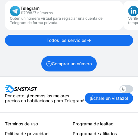
Blizzard en la forma en que usa la cuenta después del registro.
TikTok. Si compras un número en modo de activación y lo
Telegram
cancelas antes de que llegue el SMS, tu saldo se reembolsará
11798827 números
de inmediato. La opción de reembolso al saldo reduce el riesgo
financiero de probar con otro número o país.
Obtén un número virtual para registrar una cuenta de
Verif
Telegram de forma privada.
tempo
Todos los servicios
Comprar un número
Enable 
Por cierto, ¡tenemos los mejores
¡Échale un vistazo!
precios en habitaciones para Telegram!
Términos de uso
Programa de lealtad
Política de privacidad
Programa de afiliados