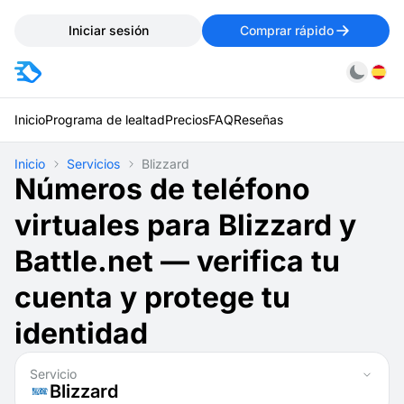
Iniciar sesión
Comprar rápido
Inicio
Programa de lealtad
Precios
FAQ
Reseñas
Inicio
Servicios
Blizzard
Números de teléfono
virtuales para Blizzard y
Battle.net — verifica tu
cuenta y protege tu
identidad
Servicio
Blizzard