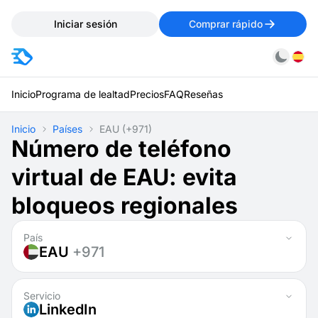
Iniciar sesión
Comprar rápido
Inicio
Programa de lealtad
Precios
FAQ
Reseñas
Inicio
Países
EAU
(+971)
Número de teléfono
virtual de EAU: evita
bloqueos regionales
País
EAU
+971
Servicio
LinkedIn