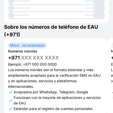
Sobre los números de teléfono de EAU
(+971)
Móvil · recomendado
Números móviles
N
+971
XXX XXX XXXX
Ejemplo: +971 000 000 0000
E
Los números móviles son el formato estándar y más
L
ampliamente aceptado para la verificación SMS en EAU
e
y en aplicaciones, servicios y plataformas
v
internacionales.
Aceptados por WhatsApp, Telegram, Google
Funcionan con la mayoría de aplicaciones y servicios
de EAU
Estándar para el registro de cuentas personales