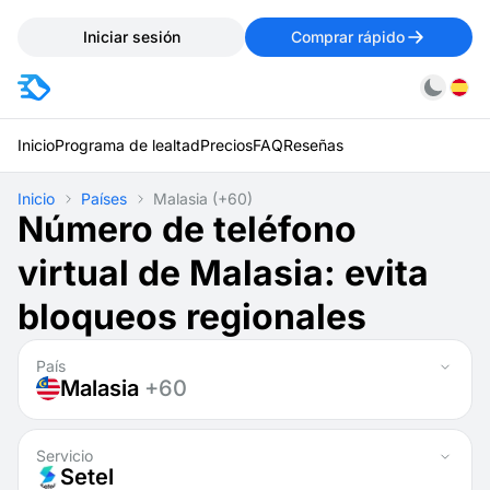
Iniciar sesión
Comprar rápido
Inicio
Programa de lealtad
Precios
FAQ
Reseñas
Inicio
Países
Malasia
(+60)
Número de teléfono
virtual de Malasia: evita
bloqueos regionales
País
Malasia
+60
Servicio
Setel