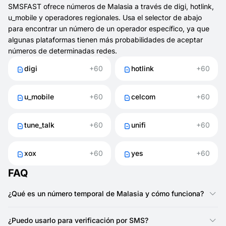
SMSFAST ofrece números de Malasia a través de digi, hotlink,
u_mobile y operadores regionales. Usa el selector de abajo
para encontrar un número de un operador específico, ya que
algunas plataformas tienen más probabilidades de aceptar
números de determinadas redes.
digi
+60
hotlink
+60
u_mobile
+60
celcom
+60
tune_talk
+60
unifi
+60
xox
+60
yes
+60
FAQ
¿Qué es un número temporal de Malasia y cómo funciona?
Un número temporal de Malasia (+60) es una línea telefónica
de corta duración que puedes obtener mediante SMSFAST. Te
¿Puedo usarlo para verificación por SMS?