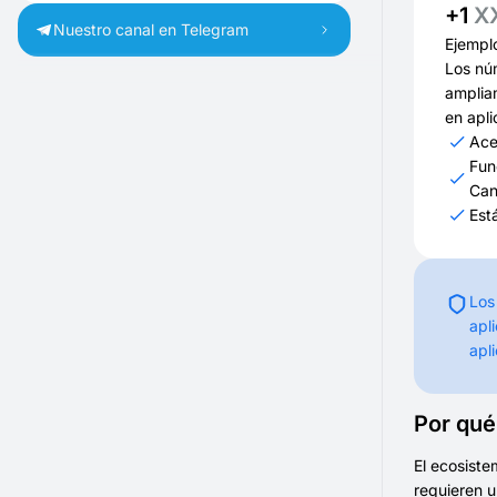
+1
X
Nuestro canal en Telegram
Ejempl
Los nú
amplia
en apli
Ace
Fun
Ca
Est
Los
apl
apl
Por qué
El ecosiste
requieren u