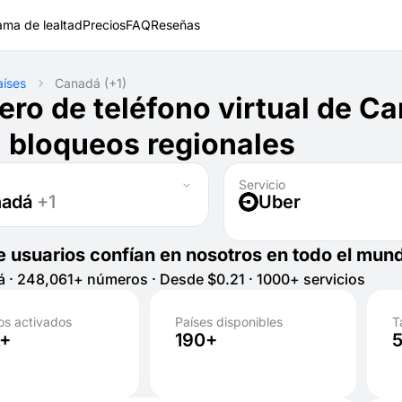
ama de lealtad
Precios
FAQ
Reseñas
aíses
Canadá
(+1)
ro de teléfono virtual de C
a bloqueos regionales
Servicio
nadá
+1
Uber
e usuarios confían en nosotros en todo el mun
 · 248,061+ números · Desde $0.21 · 1000+ servicios
s activados
Países disponibles
T
K+
190+