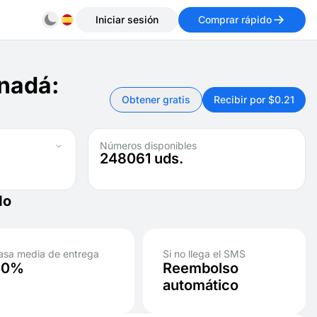
Iniciar sesión
Comprar rápido
anadá:
Obtener gratis
Recibir por $0.21
Números disponibles
248061
uds.
do
asa media de entrega
Si no llega el SMS
50%
Reembolso
automático