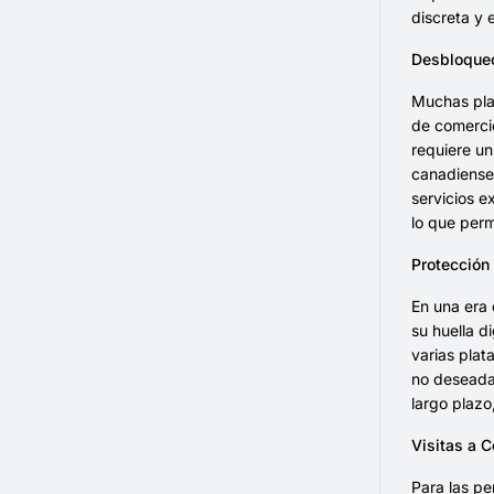
discreta y 
Desbloqueo
Muchas plat
de comercio
requiere un
canadiense 
servicios e
lo que perm
Protección
En una era 
su huella d
varias pla
no deseadas
largo plazo
Visitas a C
Para las pe