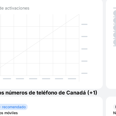
de activaciones
os números de teléfono de Canadá (+1)
 · recomendado
s móviles
N