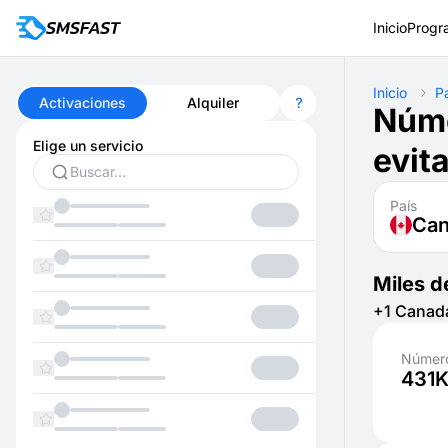
Inicio
Progr
Inicio
P
Activaciones
Alquiler
Núme
Elige un servicio
evit
País
Ca
Miles d
+1 Canadá
Número
431