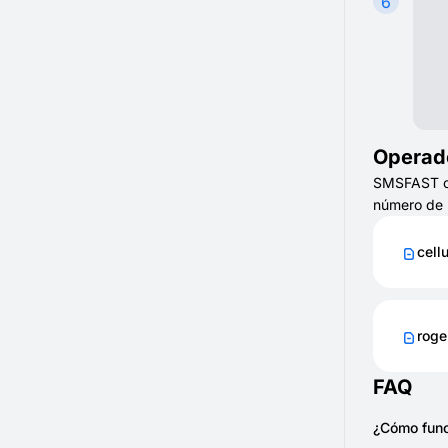
6
Operad
SMSFAST ofr
número de 
cellu
roge
FAQ
¿Cómo func