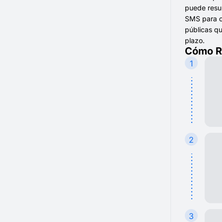
puede resul
SMS para co
públicas qu
plazo.
Cómo Re
1
2
3