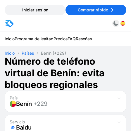
Iniciar sesión
Comprar rápido
Inicio
Programa de lealtad
Precios
FAQ
Reseñas
Inicio
Países
Benín
(+229)
Número de teléfono
virtual de Benín: evita
bloqueos regionales
País
Benín
+229
Servicio
Baidu