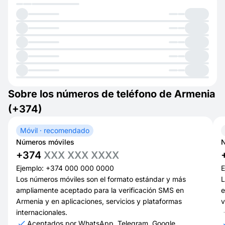
Sobre los números de teléfono de Armenia
(+374)
Móvil · recomendado
Números móviles
N
+374
XXX XXX XXXX
Ejemplo: +374 000 000 0000
E
Los números móviles son el formato estándar y más
L
ampliamente aceptado para la verificación SMS en
e
Armenia y en aplicaciones, servicios y plataformas
v
internacionales.
Aceptados por WhatsApp, Telegram, Google