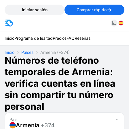
Iniciar sesión
Comprar rápido
Inicio
Programa de lealtad
Precios
FAQ
Reseñas
Inicio
Países
Armenia
(+374)
Números de teléfono
temporales de Armenia:
verifica cuentas en línea
sin compartir tu número
personal
País
Armenia
+374