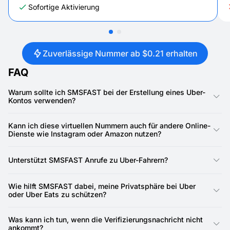
Sofortige Aktivierung
Zuverlässige Nummer ab $0.21 erhalten
FAQ
Warum sollte ich SMSFAST bei der Erstellung eines Uber-
Kontos verwenden?
SMSFAST ermöglicht es, neue Konten zu verifizieren, ohne Ihre
echte Telefonnummer weiterzugeben. So können Sie SMS-
Kann ich diese virtuellen Nummern auch für andere Online-
Verifizierungscodes sicher empfangen und Ihre persönlichen
Dienste wie Instagram oder Amazon nutzen?
Daten schützen.
Ja. SMSFAST funktioniert mit vielen mobilen Apps und Online-
Plattformen. Sie können eine länderspezifische Nummer für
Unterstützt SMSFAST Anrufe zu Uber-Fahrern?
Instagram, Amazon oder andere Dienste auswählen, die eine
schnelle SMS-Verifizierung verlangen.
Nein. Der Service unterstützt keine Anrufe – auch keine
internationalen. Außerdem maskiert Uber Anrufe in der Regel
Wie hilft SMSFAST dabei, meine Privatsphäre bei Uber
über das eigene System, sodass für die Kontoerstellung oder -
oder Uber Eats zu schützen?
sicherung lediglich SMS erforderlich sind.
Durch die Nutzung einer temporären Nummer werden Fahrer
über eine Wegwerfnummer kontaktiert und nicht über Ihre
Was kann ich tun, wenn die Verifizierungsnachricht nicht
echte Telefonnummer. So vermeiden Sie unerwünschte Anrufe
ankommt?