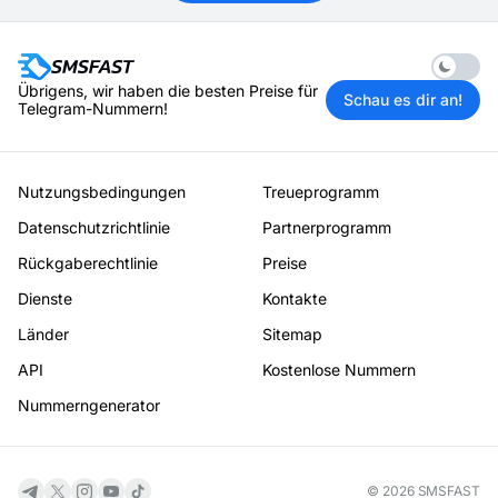
Enable 
Übrigens, wir haben die besten Preise für
Schau es dir an!
Telegram-Nummern!
Nutzungsbedingungen
Treueprogramm
Datenschutzrichtlinie
Partnerprogramm
Rückgaberechtlinie
Preise
Dienste
Kontakte
Länder
Sitemap
API
Kostenlose Nummern
Nummerngenerator
© 2026 SMSFAST