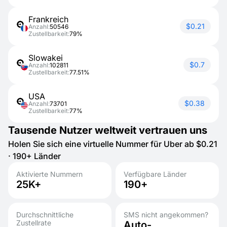
Frankreich
$0.21
Anzahl:
50546
Zustellbarkeit:
79%
Slowakei
$0.7
Anzahl:
102811
Zustellbarkeit:
77.51%
USA
$0.38
Anzahl:
73701
Zustellbarkeit:
77%
Tausende Nutzer weltweit vertrauen uns
Holen Sie sich eine virtuelle Nummer für Uber ab $0.21
· 190+ Länder
Aktivierte Nummern
Verfügbare Länder
25K+
190+
Durchschnittliche
SMS nicht angekommen?
Zustellrate
Auto-