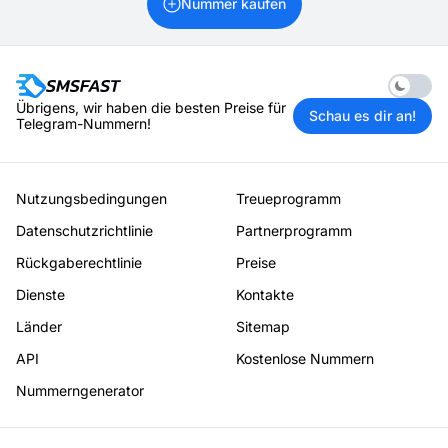
Nummer kaufen
Enable 
Übrigens, wir haben die besten Preise für
Schau es dir an!
Telegram-Nummern!
Nutzungsbedingungen
Treueprogramm
Datenschutzrichtlinie
Partnerprogramm
Rückgaberechtlinie
Preise
Dienste
Kontakte
Länder
Sitemap
API
Kostenlose Nummern
Nummerngenerator