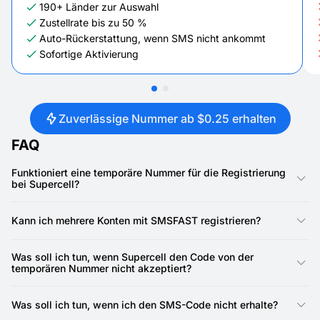
190+ Länder zur Auswahl
Zustellrate bis zu 50 %
Auto-Rückerstattung, wenn SMS nicht ankommt
Sofortige Aktivierung
Zuverlässige Nummer ab $0.25 erhalten
FAQ
Funktioniert eine temporäre Nummer für die Registrierung
bei Supercell?
Ja, unsere Nummern sind speziell für die Registrierung bei
Supercell entwickelt. Supercell benötigt eine Telefonnummer
Kann ich mehrere Konten mit SMSFAST registrieren?
zur Kontoerstellung, und unsere virtuellen Nummern bieten eine
zuverlässige Möglichkeit, den SMS-Bestätigungscode zu
Ja, das können Sie. SMSFAST ermöglicht es Ihnen, mehrere
empfangen.
virtuelle Nummern zu mieten, was bedeutet, dass Sie für jedes
Was soll ich tun, wenn Supercell den Code von der
Supercell-Konto eine eindeutige Nummer verwenden können.
temporären Nummer nicht akzeptiert?
Überprüfen Sie zunächst, ob Sie den SMS-Code genau so
kopiert haben, wie er in Ihrem SMSFAST-Konto angezeigt
Was soll ich tun, wenn ich den SMS-Code nicht erhalte?
wurde, und ihn korrekt in Supercell eingegeben haben. Stellen