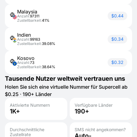
Malaysia
$0.44
Anzahl:
97311
Zustellbarkeit:
41%
Indien
$0.34
Anzahl:
99163
Zustellbarkeit:
39.08%
Kosovo
$0.32
Anzahl:
73
Zustellbarkeit:
38.64%
Tausende Nutzer weltweit vertrauen uns
Holen Sie sich eine virtuelle Nummer für Supercell ab
$0.25 · 190+ Länder
Aktivierte Nummern
Verfügbare Länder
1K+
190+
Durchschnittliche
SMS nicht angekommen?
Zustellrate
Auto-