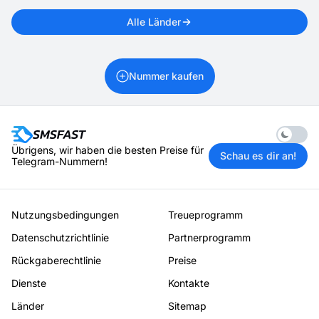
Alle Länder
Nummer kaufen
Enable 
Übrigens, wir haben die besten Preise für
Schau es dir an!
Telegram-Nummern!
Nutzungsbedingungen
Treueprogramm
Datenschutzrichtlinie
Partnerprogramm
Rückgaberechtlinie
Preise
Dienste
Kontakte
Länder
Sitemap