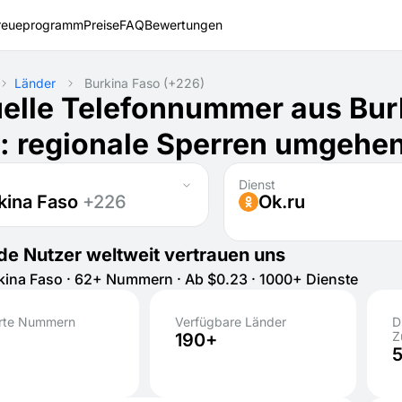
reueprogramm
Preise
FAQ
Bewertungen
Länder
Burkina Faso
(+226)
uelle Telefonnummer aus Bur
: regionale Sperren umgehe
Dienst
kina Faso
+226
Ok.ru
e Nutzer weltweit vertrauen uns
ina Faso · 62+ Nummern · Ab $0.23 · 1000+ Dienste
erte Nummern
Verfügbare Länder
D
Z
190+