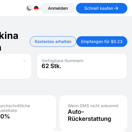
Anmelden
Schnell kaufen
kina
Kostenlos erhalten
Empfangen für $0.23
n
Verfügbare Nummern
62
Stk.
urchschnittliche
Wenn SMS nicht ankommt
ustellrate
Auto-
50%
Rückerstattung