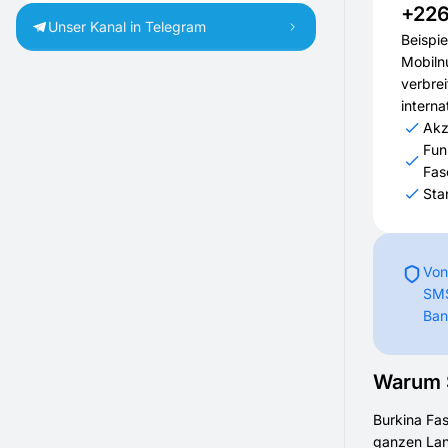
+22
Unser Kanal in Telegram
Beispi
Mobiln
verbrei
interna
Akz
Fun
Fas
Sta
Von
SMS
Ban
Warum S
Burkina Fas
ganzen Land