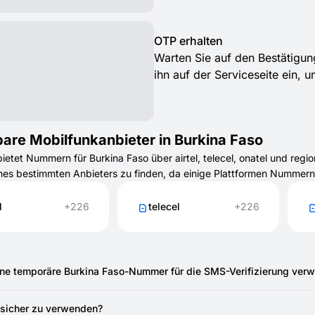
OTP erhalten
Warten Sie auf den Bestätigu
ihn auf der Serviceseite ein, 
are Mobilfunkanbieter in Burkina Faso
tet Nummern für Burkina Faso über airtel, telecel, onatel und regi
es bestimmten Anbieters zu finden, da einige Plattformen Nummern
l
+226
telecel
+226
ine temporäre Burkina Faso-Nummer für die SMS-Verifizierung ver
nnen eine temporäre Burkina Faso-Nummer von SMSFAST verwende
.
 sicher zu verwenden?