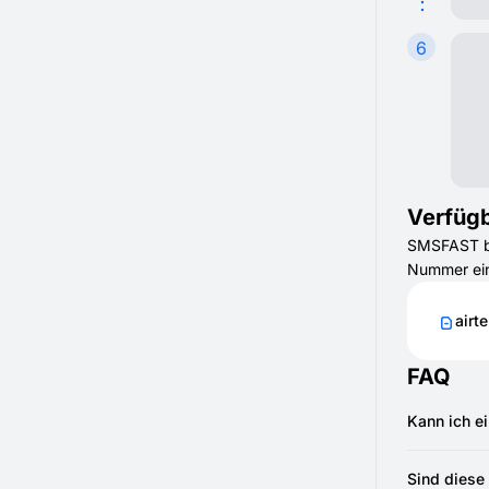
6
Verfügb
SMSFAST bie
Nummer ein
airte
FAQ
Kann ich e
Ja, Sie kö
empfangen
Sind diese