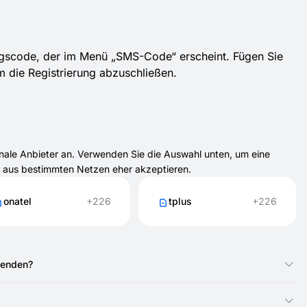
ngscode, der im Menü „SMS-Code“ erscheint. Fügen Sie
um die Registrierung abzuschließen.
onale Anbieter an. Verwenden Sie die Auswahl unten, um eine
 aus bestimmten Netzen eher akzeptieren.
onatel
+226
tplus
+226
wenden?
n, um SMS-Codes für Anmeldungen und Bestätigungen zu