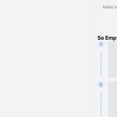
So Empf
1
2