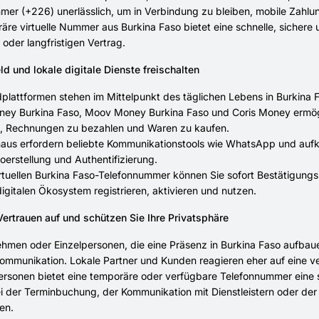
er (+226) unerlässlich, um in Verbindung zu bleiben, mobile Zahlun
äre virtuelle Nummer aus Burkina Faso bietet eine schnelle, sichere 
der langfristigen Vertrag.
d und lokale digitale Dienste freischalten
plattformen stehen im Mittelpunkt des täglichen Lebens in Burkina
ey Burkina Faso, Moov Money Burkina Faso und Coris Money ermög
 Rechnungen zu bezahlen und Waren zu kaufen.
naus erfordern beliebte Kommunikationstools wie WhatsApp und au
toerstellung und Authentifizierung.
virtuellen Burkina Faso-Telefonnummer können Sie sofort Bestätigun
digitalen Ökosystem registrieren, aktivieren und nutzen.
Vertrauen auf und schützen Sie Ihre Privatsphäre
hmen oder Einzelpersonen, die eine Präsenz in Burkina Faso aufbaue
 Kommunikation. Lokale Partner und Kunden reagieren eher auf eine 
ersonen bietet eine temporäre oder verfügbare Telefonnummer eine si
i der Terminbuchung, der Kommunikation mit Dienstleistern oder de
en.