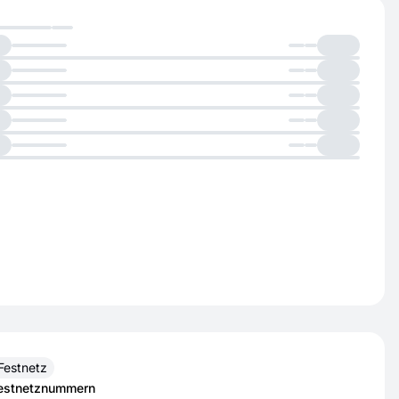
Festnetz
estnetznummern