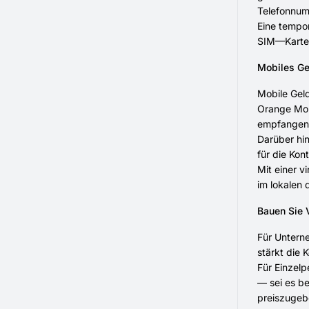
Telefonnumm
Eine tempor
SIM—Karte o
Mobiles Gel
Mobile Geld
Orange Mon
empfangen,
Darüber hi
für die Kon
Mit einer 
im lokalen 
Bauen Sie 
Für Unterne
stärkt die
Für Einzelp
— sei es be
preiszugeb