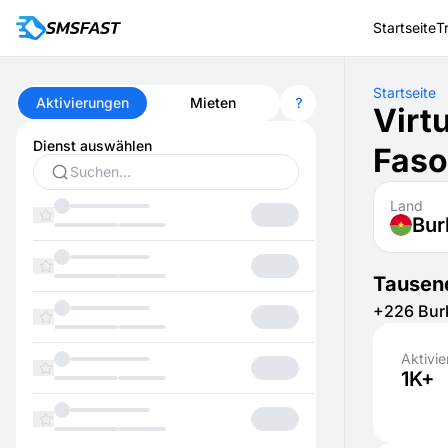
Startseite
T
Startseite
Aktivierungen
Mieten
Virt
Dienst auswählen
Faso
Land
Bur
Tausend
+226 Burk
Aktivi
1K+