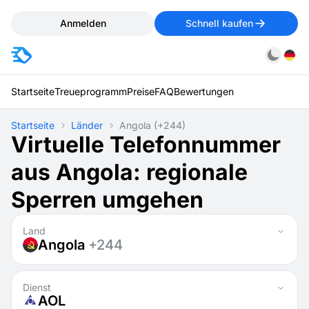
Anmelden
Schnell kaufen
Startseite
Treueprogramm
Preise
FAQ
Bewertungen
Startseite
Länder
Angola
(+244)
Virtuelle Telefonnummer
aus Angola: regionale
Sperren umgehen
Land
Angola
+244
Dienst
AOL