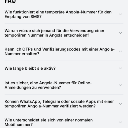
FAQ
Wie funktioniert eine temporäre Angola-Nummer für den
Empfang von SMS?
Sie funktioniert wie eine normale Mobilnummer, wird aber online
bereitgestellt. Mit SMSFAST können Sie sofort SMS-
Warum würde sich jemand für die Verwendung einer
Nachrichten für Anmeldungen, App-Verifizierungen oder
temporären Nummer in Angola entscheiden?
Testdienste empfangen.
Weil sie hilft, persönliche Nummern sicher zu halten. Die
Verwendung einer temporären Angola-Nummer ist eine
Kann ich OTPs und Verifizierungscodes mit einer Angola-
schnelle Möglichkeit, Registrierungen abzuschließen, ohne
Nummer erhalten?
Ihren privaten Kontakt offenzulegen.
Ja. Eine temporäre Angola-Nummer kann Einmalpasswörter
und Codes von Websites, Apps und Online-Plattformen
Wie lange bleibt sie aktiv?
empfangen.
Angola-Nummern für Aktivierungen sind 20 Minuten lang
gültig. Wenn Sie eine Nummer für einen längeren Zeitraum
Ist es sicher, eine Angola-Nummer für Online-
benötigen, können Sie eine für 1 Tag bis zu 1 Monat mieten.
Anmeldungen zu verwenden?
Ja, es ist sicher. Sie hält Ihre persönliche Nummer privat und
senkt die Chance auf Spam oder unerwünschte Anrufe.
Können WhatsApp, Telegram oder soziale Apps mit einer
temporären Angola-Nummer verifiziert werden?
Ja, in vielen Fällen. Menschen verwenden sie, um Konten auf
WhatsApp, Telegram und anderen Plattformen zu registrieren
Wie unterscheidet sie sich von einer normalen
oder zu verifizieren.
Mobilnummer?